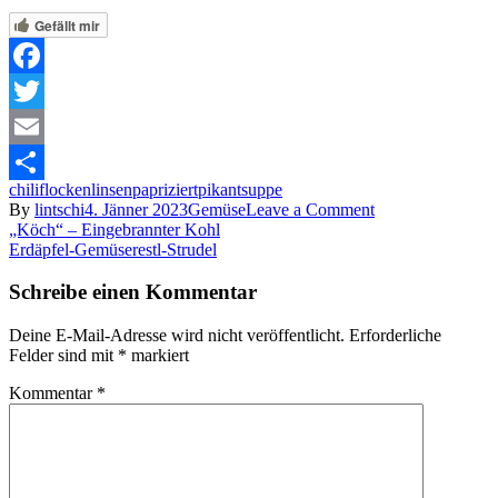
Gefällt mir
Facebook
Twitter
Email
chiliflocken
linsen
papriziert
pikant
suppe
Share
on
By
lintschi
4. Jänner 2023
Gemüse
Leave a Comment
Beitragsnavigation
Erdäpfel-
„Köch“ – Eingebrannter Kohl
Linsensuppe
Erdäpfel-Gemüserestl-Strudel
Schreibe einen Kommentar
Deine E-Mail-Adresse wird nicht veröffentlicht.
Erforderliche
Felder sind mit
*
markiert
Kommentar
*