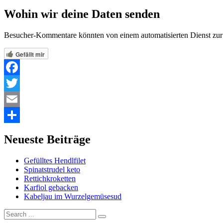
Wohin wir deine Daten senden
Besucher-Kommentare könnten von einem automatisierten Dienst zu
Gefällt mir
Facebook
Twitter
Email
Share
Neueste Beiträge
Gefülltes Hendlfilet
Spinatstrudel keto
Rettichkroketten
Karfiol gebacken
Kabeljau im Wurzelgemüsesud
Search
for: