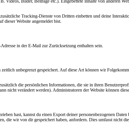
 B. Videos, Bilder, Beiträge etc.). Eingebettete Inhalte von anderen We
ätzliche Tracking-Dienste von Dritten einbetten und deine Interaktion
auf dieser Website angemeldet bist.
Adresse in der E-Mail zur Zurücksetzung enthalten sein.
zeitlich unbegrenzt gespeichert. Auf diese Art können wir Folgekommen
 zusätzlich die persönlichen Informationen, die sie in ihren Benutzerpro
nn nicht verändert werden). Administratoren der Website können diese
eben hast, kannst du einen Export deiner personenbezogenen Daten bei 
 die wir von dir gespeichert haben, anfordern. Dies umfasst nicht die D