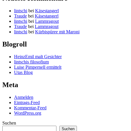
lintschi
bei
Käsestangerl
Traude
bei
Käsestangerl
lintschi
bei
Lammragout
Traude
bei
Lammragout
lintschi
bei
Kürbispüree mit Maroni
Blogroll
HeinzEmil malt Gesichter
lintschis filosofium
Luise Pimpernell ermittelt
Utas Blog
Meta
Anmelden
Eintrags-Feed
Kommentar-Feed
WordPress.org
Suchen
Suchen