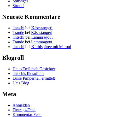
Sonstiges
Strudel
Neueste Kommentare
lintschi
bei
Käsestangerl
Traude
bei
Käsestangerl
lintschi
bei
Lammragout
Traude
bei
Lammragout
lintschi
bei
Kürbispüree mit Maroni
Blogroll
HeinzEmil malt Gesichter
lintschis filosofium
Luise Pimpernell ermittelt
Utas Blog
Meta
Anmelden
Eintrags-Feed
Kommentar-Feed