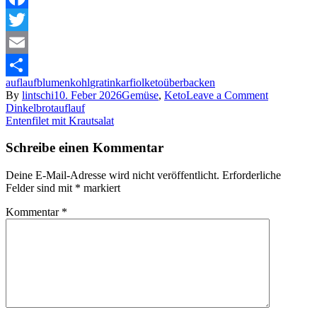
Facebook
Twitter
Email
auflauf
blumenkohl
gratin
karfiol
keto
überbacken
Share
on
By
lintschi
10. Feber 2026
Gemüse
,
Keto
Leave a Comment
Beitragsnavigation
Karfiolaufl
Dinkelbrotauflauf
keto
Entenfilet mit Krautsalat
Schreibe einen Kommentar
Deine E-Mail-Adresse wird nicht veröffentlicht.
Erforderliche
Felder sind mit
*
markiert
Kommentar
*