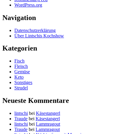
WordPress.org
Navigation
Datenschutzerklärung
Über Lintschis Kochshow
Kategorien
Fisch
Fleisch
Gemüse
Keto
Sonstiges
Strudel
Neueste Kommentare
lintschi
bei
Käsestangerl
Traude
bei
Käsestangerl
lintschi
bei
Lammragout
Traude
bei
Lammragout