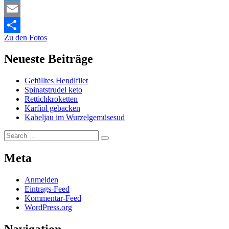
Twitter
Email
Zu den Fotos
Share
Neueste Beiträge
Gefülltes Hendlfilet
Spinatstrudel keto
Rettichkroketten
Karfiol gebacken
Kabeljau im Wurzelgemüsesud
Search
for:
Meta
Anmelden
Eintrags-Feed
Kommentar-Feed
WordPress.org