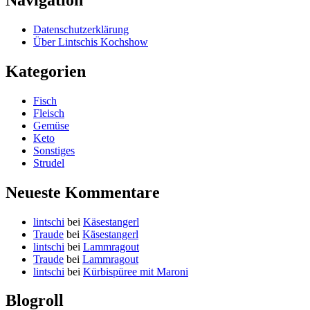
Navigation
Datenschutzerklärung
Über Lintschis Kochshow
Kategorien
Fisch
Fleisch
Gemüse
Keto
Sonstiges
Strudel
Neueste Kommentare
lintschi
bei
Käsestangerl
Traude
bei
Käsestangerl
lintschi
bei
Lammragout
Traude
bei
Lammragout
lintschi
bei
Kürbispüree mit Maroni
Blogroll